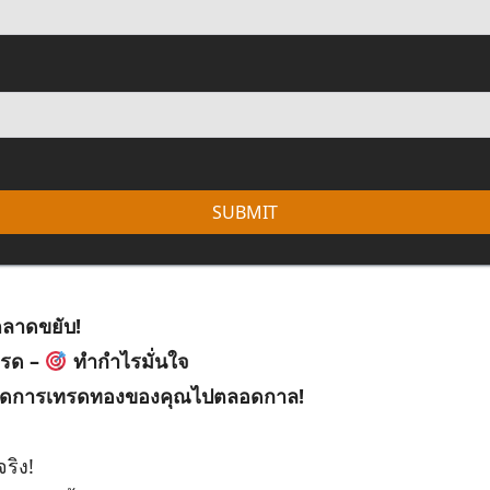
SUBMIT
ลาดขยับ!
ทรด –
ทำกำไรมั่นใจ
นวคิดการเทรดทองของคุณไปตลอดกาล!
จริง!