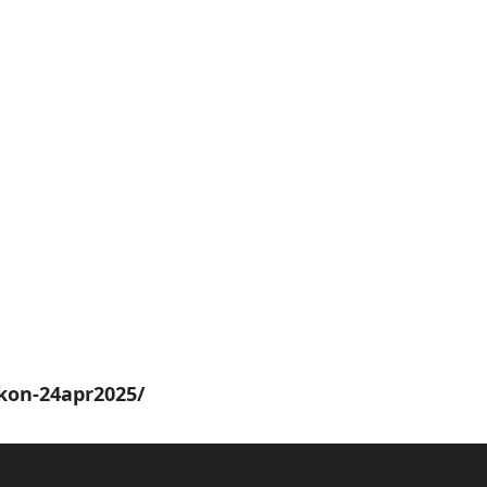
kon-24apr2025/