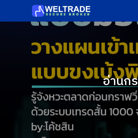
Skip
to
content
S
fo
อ่านกร