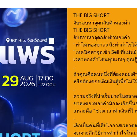
THE BIG SHORT
จับรอบหาจุดกลับตัวทองคำ
THE BIG SHORT
จับรอบหาจุดกลับตัวทองคำ
"ทำไมทองขาลง ถึงทำกำไรได้ "
"เทคนิคหาจุดเข้า Sell ที่แม่นย
เวลาทองคำโดนทุบแรงๆ คุณรู้สึก
.
ถ้าคุณคือคนหนึ่งที่ต้องคอยเ
หรือต้องคอยเติมเงินสู้เพื่อไม่ใ
.
ความจริงที่น่าเจ็บปวดในตลา
ขาลงของทองคำมักจะเกิดขึ้นอย่
แหละคือ "ช่วงเวลาทำเงินที่ไว
.
เลิกเป็นคนที่เสียโอกาสเวลาต
จะเจาะลึกวิธีการทำกำไรในส