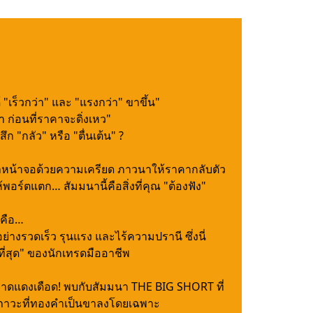
เร็วกว่า" และ "แรงกว่า" ขาขึ้น"
ำ ก่อนที่ราคาจะดิ่งเหว"
 "กลัว" หรือ "ตื่นเต้น" ?
ฝ้าหน้าจอด้วยความเครียด ภาวนาให้ราคากลับตัว
ห้พอร์ตแตก… สัมมนานี้คือสิ่งที่คุณ "ต้องฟัง"
ดคือ…
างรวดเร็ว รุนแรง และไร้ความปรานี ซึ่งนี่
ที่สุด" ของนักเทรดมืออาชีพ
ลาดแดงเดือด! พบกับสัมมนา THE BIG SHORT ที่
ภาวะที่ทองคำเป็นขาลงโดยเฉพาะ