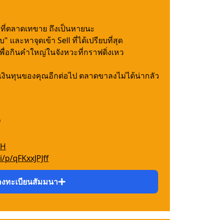
งที่ตลาดเทขาย ถึงเป็นหายนะ
ละหาจุดเข้า Sell ที่ได้เปรียบที่สุด
พื่อกินคำใหญ่ในจังหวะที่กราฟดิ่งเหว
ยเงินทุนของคุณอีกต่อไป ตลาดขาลงไม่ได้น่ากลัว
่
TH
i/p/qFKxxJPJff
ลงทะเบียนสัมมนา