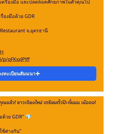
รื่องมือ และปลดล็อคศักยภาพในตัวคุณไป
รื่องมือด้วย GDR
Restaurant จ.อุดรธานี
TH
i/p/qFKxxJPJff
ลงทะเบียนสัมมนา
ณแล้ว! ชาวเจียงใหม่ เตรียมตั๋วป๊ะกั๋นนน เน้อออ!
ือด้วย GDR" 💎
ช้ต่างกัน”