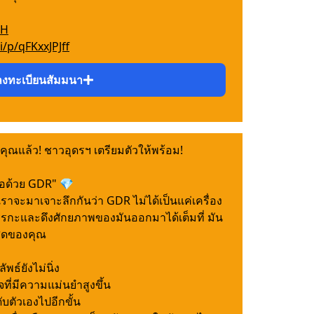
TH
i/p/qFKxxJPJff
ลงทะเบียนสัมมนา
คุณแล้ว! ชาวอุดรฯ เตรียมตัวให้พร้อม!
ือด้วย GDR" 💎
เราจะมาเจาะลึกกันว่า GDR ไม่ได้เป็นแค่เครื่อง
รรกะและดึงศักยภาพของมันออกมาได้เต็มที่ มัน
สุดของคุณ
ัพธ์ยังไม่นิ่ง
ที่มีความแม่นยำสูงขึ้น
ับตัวเองไปอีกขั้น