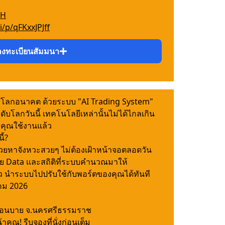
TH
i/p/qFKxxJPJff
ลงทะเบียนสัมมนา
่โลกอนาคต ด้วยระบบ "AI Trading System"
บโลกวันนี้ เทคโนโลยีเหล่านั้นไม่ได้ไกลเกิน
้คุณใช้งานแล้ว
้?
่วยหาจังหวะสวยๆ ไม่ต้องเฝ้าหน้าจอตลอดวัน
้วย Data และสถิติที่ระบบคำนวณมาให้
ว นำระบบไปปรับใช้กับพอร์ตของคุณได้ทันที
คม 2026
นอนบาย จ.นครศรีธรรมราช
คุณ! รีบจองที่นั่งก่อนเต็ม