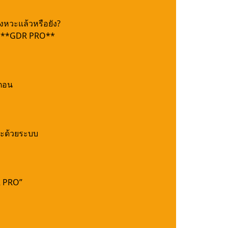
งหวะแล้วหรือยัง?
ย **GDR PRO**
นตอน
ละด้วยระบบ
R PRO”